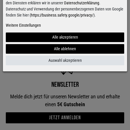
den Diensten erklären wir in unserer
Datenschutzerklärung
.
Kundenservice
Datenschutz und Verwendung der personenbezogenen Daten von Google
finden Sie hier (
https://business.safety.google/privacy/
).
Mein Konto
Weitere Einstellungen
Rechtliches
Alle akzeptieren
Alle ablehnen
Auswahl akzeptieren
Newsletter
Melde dich jetzt für unseren Newsletter an und erhalte
einen
5€ Gutschein
Jetzt anmelden