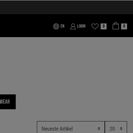
EN
Login
0
0
wear