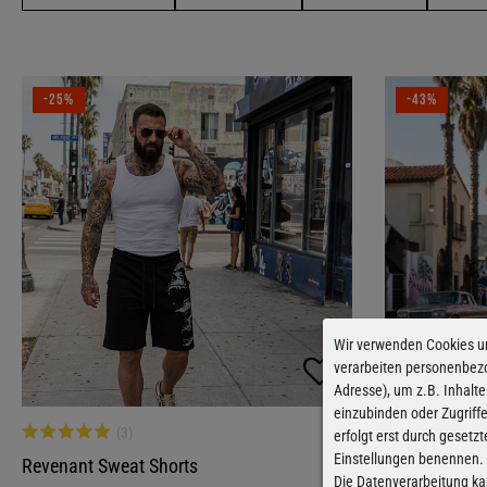
-25%
-43%
Wir verwenden Cookies u
verarbeiten personenbez
Adresse), um z.B. Inhalte
einzubinden oder Zugriff
erfolgt erst durch gesetzt
Einstellungen benennen.
Revenant Sweat Shorts
Checkered Al
Die Datenverarbeitung ka