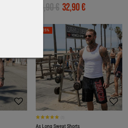
49,90 €
32,90 €
-25%
As Long Sweat Shorts