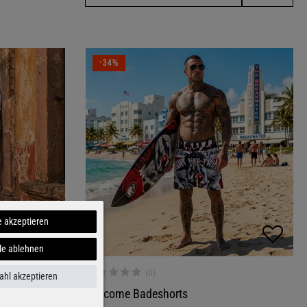
-34%
e akzeptieren
le ablehnen
hl akzeptieren
Welcome Badeshorts