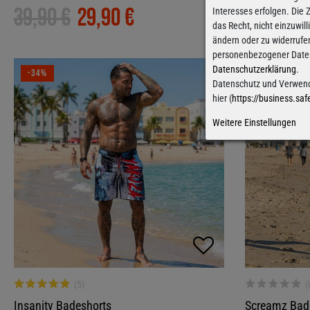
39,90 €
29,90 €
69,90 €
Interesses erfolgen. Die
das Recht, nicht einzuwil
ändern oder zu widerrufe
personenbezogener Daten 
Datenschutzerklärung
.
-34%
-34%
Datenschutz und Verwend
hier (
https://business.saf
Weitere Einstellungen
Insanity Badeshorts
Screamz Bad