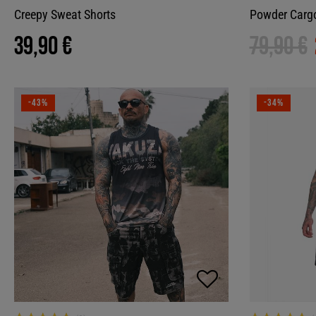
Creepy Sweat Shorts
Powder Cargo
39,90 €
79,90 €
-43%
-34%