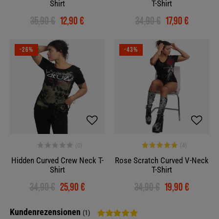
Shirt
T-Shirt
35,90 €
12,90 €
34,90 €
17,90 €
-26%
-43%
Hidden Curved Crew Neck T-
Rose Scratch Curved V-Neck
Shirt
T-Shirt
34,90 €
25,90 €
34,90 €
19,90 €
Kundenrezensionen
(1)