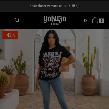
Kostenloser Versand
ab 100 € 🚚 📦
EN
0
-42%