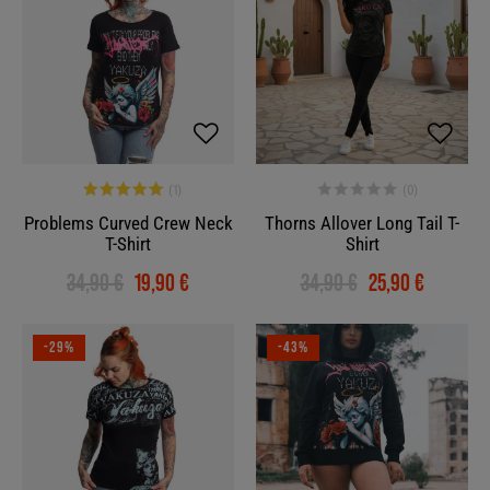
Problems Curved Crew Neck
Thorns Allover Long Tail T-
T-Shirt
Shirt
34,90 €
19,90 €
34,90 €
25,90 €
-29%
-43%