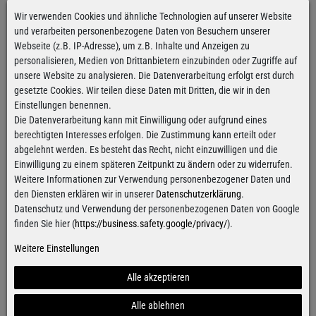
Fällt regulär aus
Wir verwenden Cookies und ähnliche Technologien auf unserer Website
Größentabelle
und verarbeiten personenbezogene Daten von Besuchern unserer
Webseite (z.B. IP-Adresse), um z.B. Inhalte und Anzeigen zu
personalisieren, Medien von Drittanbietern einzubinden oder Zugriffe auf
Hinzufügen
unsere Website zu analysieren. Die Datenverarbeitung erfolgt erst durch
gesetzte Cookies. Wir teilen diese Daten mit Dritten, die wir in den
Einstellungen benennen.
Kostenloser Versand
ab 100€
Die Datenverarbeitung kann mit Einwilligung oder aufgrund eines
Gilt für Versand innerhalb Deutschlands
berechtigten Interesses erfolgen. Die Zustimmung kann erteilt oder
abgelehnt werden. Es besteht das Recht, nicht einzuwilligen und die
Alle Artikel sind innerhalb
von 24h versandfertig
Einwilligung zu einem späteren Zeitpunkt zu ändern oder zu widerrufen.
Für Bestellungen von Montag bis Donnerstag
Weitere Informationen zur Verwendung personenbezogener Daten und
den Diensten erklären wir in unserer
Datenschutzerklärung
.
Datenschutz und Verwendung der personenbezogenen Daten von Google
finden Sie hier (
https://business.safety.google/privacy/
).
Kontaktformular
Weitere Einstellungen
Alle akzeptieren
Alle ablehnen
Facebook
Instagram