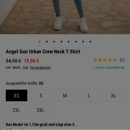
Angel Gun Urban Crew Neck T-Shirt
(1)
19,90 €
34,90 €
inkl. MwSt., zzgl.
Versandkosten
✓ sofort versandfertig
Größe:
XS
XS
S
M
L
XL
2XL
3XL
Das Model ist 1,73m groß und trägt eine S.