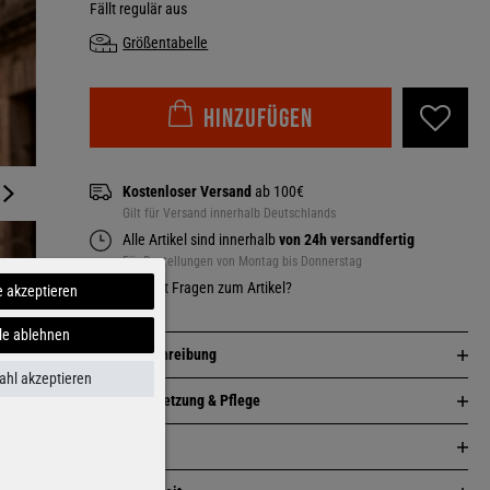
Fällt regulär aus
Größentabelle
Hinzufügen
Kostenloser Versand
ab 100€
Gilt für Versand innerhalb Deutschlands
Alle Artikel sind innerhalb
von 24h versandfertig
Für Bestellungen von Montag bis Donnerstag
Du hast Fragen zum Artikel?
e akzeptieren
le ablehnen
Artikelbeschreibung
hl akzeptieren
Zusammensetzung & Pflege
Passform