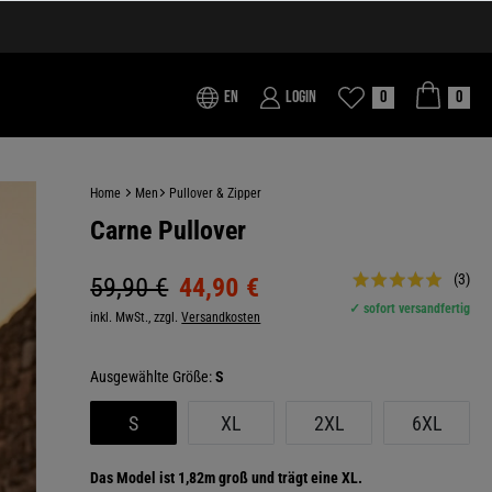
EN
Login
0
0
Home
Men
Pullover & Zipper
Carne Pullover
(3)
59,90 €
44,90 €
✓ sofort versandfertig
inkl. MwSt., zzgl.
Versandkosten
Größe:
S
S
XL
2XL
6XL
Das Model ist 1,82m groß und trägt eine XL.