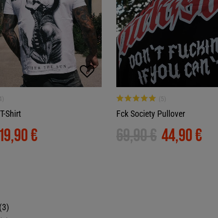
T-Shirt
Fck Society Pullover
19,90 €
69,90 €
44,90 €
3