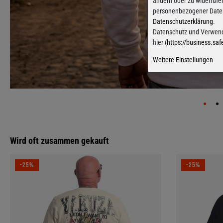
ändern oder zu widerrufe
personenbezogener Daten 
Datenschutzerklärung
.
Datenschutz und Verwend
hier (
https://business.saf
Weitere Einstellungen
Wird oft zusammen gekauft
-25%
-25%