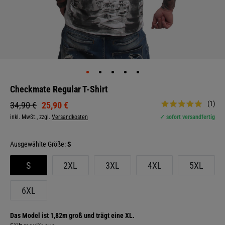
Checkmate Regular T-Shirt
(1)
25,90 €
34,90 €
inkl. MwSt., zzgl.
Versandkosten
✓ sofort versandfertig
Größe:
S
S
2XL
3XL
4XL
5XL
6XL
Das Model ist 1,82m groß und trägt eine XL.