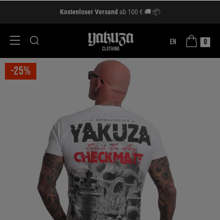
Kostenloser Versand
ab 100 € 🚚 📦
EN
0
-25%