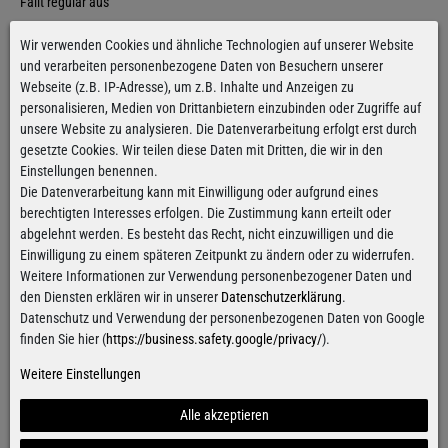
Fällt regulär aus
Größentabelle
Wir verwenden Cookies und ähnliche Technologien auf unserer Website
und verarbeiten personenbezogene Daten von Besuchern unserer
Webseite (z.B. IP-Adresse), um z.B. Inhalte und Anzeigen zu
Hinzufügen
personalisieren, Medien von Drittanbietern einzubinden oder Zugriffe auf
unsere Website zu analysieren. Die Datenverarbeitung erfolgt erst durch
gesetzte Cookies. Wir teilen diese Daten mit Dritten, die wir in den
Kostenloser Versand
ab 100€
Einstellungen benennen.
Gilt für Versand innerhalb Deutschlands
Die Datenverarbeitung kann mit Einwilligung oder aufgrund eines
berechtigten Interesses erfolgen. Die Zustimmung kann erteilt oder
Alle Artikel sind innerhalb
von 24h versandfertig
abgelehnt werden. Es besteht das Recht, nicht einzuwilligen und die
Für Bestellungen von Montag bis Donnerstag
Einwilligung zu einem späteren Zeitpunkt zu ändern oder zu widerrufen.
Weitere Informationen zur Verwendung personenbezogener Daten und
den Diensten erklären wir in unserer
Datenschutzerklärung
.
Datenschutz und Verwendung der personenbezogenen Daten von Google
Kontaktformular
finden Sie hier (
https://business.safety.google/privacy/
).
Weitere Einstellungen
Alle akzeptieren
Facebook
Instagram