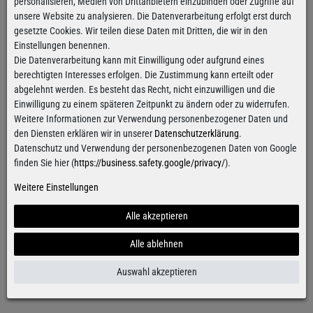
personalisieren, Medien von Drittanbietern einzubinden oder Zugriffe auf
Weitere Farben:
unsere Website zu analysieren. Die Datenverarbeitung erfolgt erst durch
gesetzte Cookies. Wir teilen diese Daten mit Dritten, die wir in den
Einstellungen benennen.
Die Datenverarbeitung kann mit Einwilligung oder aufgrund eines
berechtigten Interesses erfolgen. Die Zustimmung kann erteilt oder
abgelehnt werden. Es besteht das Recht, nicht einzuwilligen und die
Einwilligung zu einem späteren Zeitpunkt zu ändern oder zu widerrufen.
Artikelbeschreibung
Weitere Informationen zur Verwendung personenbezogener Daten und
den Diensten erklären wir in unserer
Datenschutzerklärung
.
Zusammensetzung & Pflege
Datenschutz und Verwendung der personenbezogenen Daten von Google
finden Sie hier (
https://business.safety.google/privacy/
).
Passform
Weitere Einstellungen
Nachhaltigkeit
Alle akzeptieren
Herstellerinformationen
Alle ablehnen
Bewertungen
Auswahl akzeptieren