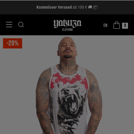
Kostenloser Versand
ab 100 € 🚚 📦
EN
0
-20%