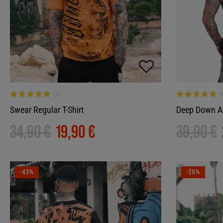
Swear Regular T-Shirt
Deep Down All
34,90 €
19,90 €
39,90 €
-43%
-20%