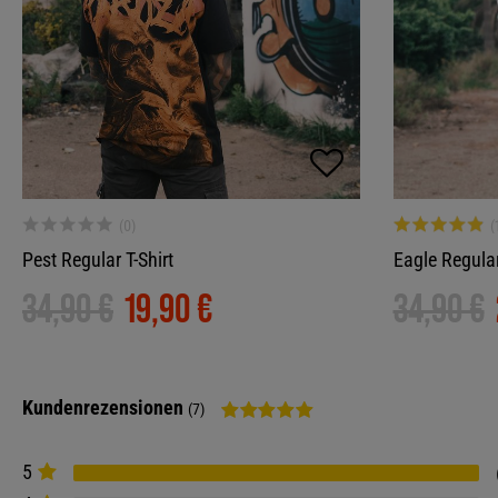
Pest Regular T-Shirt
Eagle Regular
34,90 €
19,90 €
34,90 €
Kundenrezensionen
(7)
5