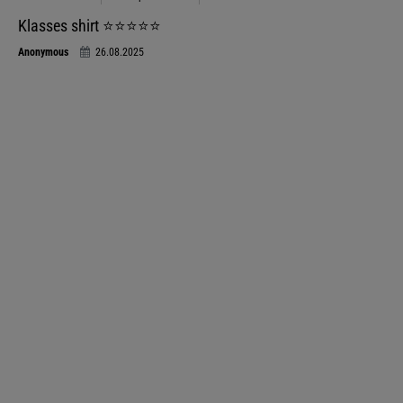
Klasses shirt ⭐️⭐️⭐️⭐️⭐️
Anonymous
26.08.2025