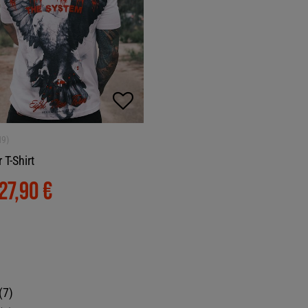
 T-Shirt
27,90 €
7