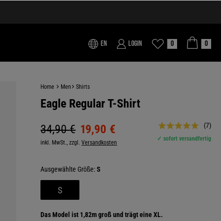
EN
Login
0
0
Home
Men
Shirts
Eagle Regular T-Shirt
(7)
34,90 €
19,90 €
✓ sofort versandfertig
inkl. MwSt., zzgl.
Versandkosten
Größe:
S
S
Das Model ist 1,82m groß und trägt eine XL.