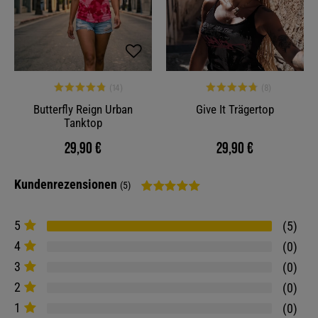
Butterfly Reign Urban
Give It Trägertop
Tanktop
29,90 €
29,90 €
Kundenrezensionen
(5)
5
5
4
0
3
0
2
0
1
0