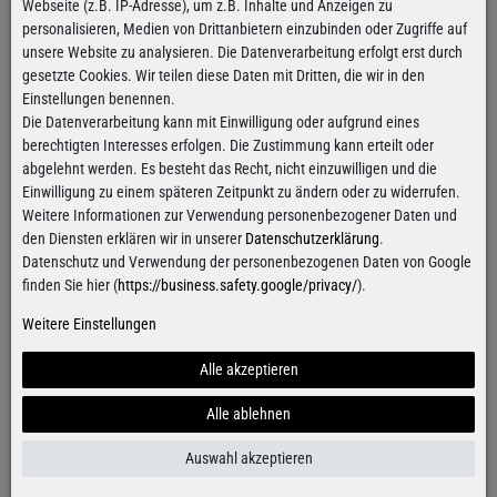
Webseite (z.B. IP-Adresse), um z.B. Inhalte und Anzeigen zu
personalisieren, Medien von Drittanbietern einzubinden oder Zugriffe auf
Hinzufügen
unsere Website zu analysieren. Die Datenverarbeitung erfolgt erst durch
gesetzte Cookies. Wir teilen diese Daten mit Dritten, die wir in den
Einstellungen benennen.
Die Datenverarbeitung kann mit Einwilligung oder aufgrund eines
Kostenloser Versand
ab 100€
berechtigten Interesses erfolgen. Die Zustimmung kann erteilt oder
Gilt für Versand innerhalb Deutschlands
abgelehnt werden. Es besteht das Recht, nicht einzuwilligen und die
Alle Artikel sind innerhalb
von 24h versandfertig
Einwilligung zu einem späteren Zeitpunkt zu ändern oder zu widerrufen.
Für Bestellungen von Montag bis Donnerstag
Weitere Informationen zur Verwendung personenbezogener Daten und
den Diensten erklären wir in unserer
Datenschutzerklärung
.
Datenschutz und Verwendung der personenbezogenen Daten von Google
finden Sie hier (
https://business.safety.google/privacy/
).
Kontaktformular
Weitere Einstellungen
Alle akzeptieren
Alle ablehnen
Facebook
Instagram
Auswahl akzeptieren