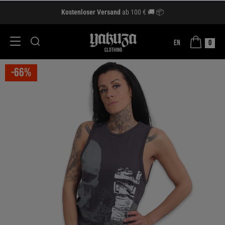
Kostenloser Versand
ab 100 € 🚚 📦
EN
0
-66%