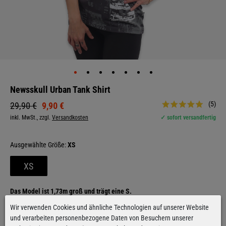
Newsskull Urban Tank Shirt
(5)
9,90 €
29,90 €
inkl. MwSt., zzgl.
Versandkosten
✓ sofort versandfertig
Größe:
XS
XS
Das Model ist 1,73m groß und trägt eine S.
Fällt regulär aus
Wir verwenden Cookies und ähnliche Technologien auf unserer Website
Größentabelle
und verarbeiten personenbezogene Daten von Besuchern unserer