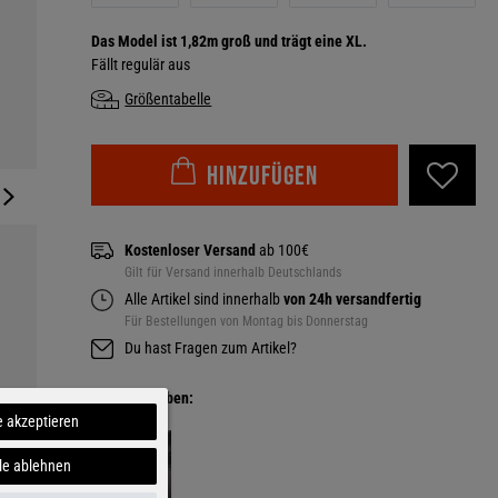
Das Model ist 1,82m groß und trägt eine XL.
Fällt regulär aus
Größentabelle
Hinzufügen
Kostenloser Versand
ab 100€
Gilt für Versand innerhalb Deutschlands
Alle Artikel sind innerhalb
von 24h versandfertig
Für Bestellungen von Montag bis Donnerstag
Du hast Fragen zum Artikel?
Weitere Farben:
e akzeptieren
le ablehnen