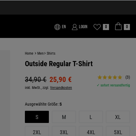
EN
Login
0
0
Home
Men
Shirts
Outside Regular T-Shirt
(3)
34,90 €
25,90 €
✓ sofort versandfertig
inkl. MwSt., zzgl.
Versandkosten
Größe:
S
S
M
L
XL
2XL
3XL
4XL
5XL