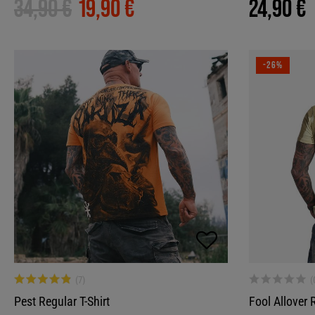
34,90 €
19,90 €
24,90 €
-26%
Pest Regular T-Shirt
Fool Allover R