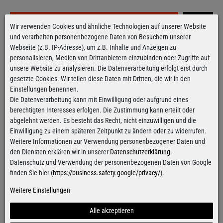
Hinzufügen
Wir verwenden Cookies und ähnliche Technologien auf unserer Website
und verarbeiten personenbezogene Daten von Besuchern unserer
Webseite (z.B. IP-Adresse), um z.B. Inhalte und Anzeigen zu
personalisieren, Medien von Drittanbietern einzubinden oder Zugriffe auf
Kostenloser Versand
ab 100€
unsere Website zu analysieren. Die Datenverarbeitung erfolgt erst durch
Gilt für Versand innerhalb Deutschlands
gesetzte Cookies. Wir teilen diese Daten mit Dritten, die wir in den
Alle Artikel sind innerhalb
von 24h versandfertig
Einstellungen benennen.
Für Bestellungen von Montag bis Donnerstag
Die Datenverarbeitung kann mit Einwilligung oder aufgrund eines
berechtigten Interesses erfolgen. Die Zustimmung kann erteilt oder
abgelehnt werden. Es besteht das Recht, nicht einzuwilligen und die
Einwilligung zu einem späteren Zeitpunkt zu ändern oder zu widerrufen.
Kontaktformular
Weitere Informationen zur Verwendung personenbezogener Daten und
den Diensten erklären wir in unserer
Datenschutzerklärung
.
Datenschutz und Verwendung der personenbezogenen Daten von Google
finden Sie hier (
https://business.safety.google/privacy/
).
Weitere Einstellungen
Facebook
Instagram
Alle akzeptieren