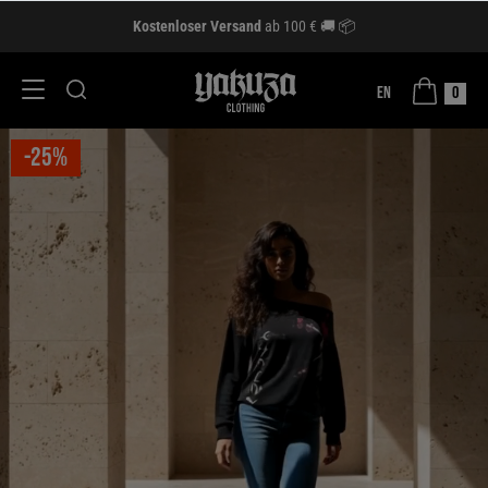
Kostenloser Versand
ab 100 € 🚚 📦
EN
0
-25%