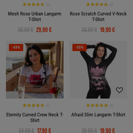
Mesh Rose Urban Langarm
Rose Scratch Curved V-Neck
T-Shirt
T-Shirt
39,90 €
29,90 €
34,90 €
19,90 €
-49%
-50%
Eternity Curved Crew Neck T-
Afraid Slim Langarm T-Shirt
Shirt
34,90 €
17,90 €
39,90 €
19,90 €