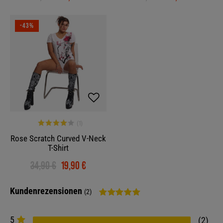
-43%
Rose Scratch Curved V-Neck
T-Shirt
34,90 €
19,90 €
Kundenrezensionen
(2)
5
2