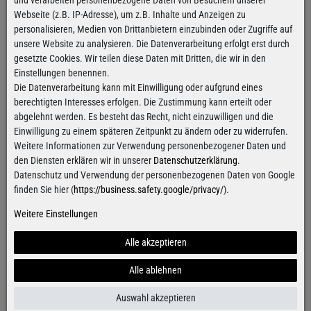
und verarbeiten personenbezogene Daten von Besuchern unserer
Fällt regulär aus
Webseite (z.B. IP-Adresse), um z.B. Inhalte und Anzeigen zu
Größentabelle
personalisieren, Medien von Drittanbietern einzubinden oder Zugriffe auf
unsere Website zu analysieren. Die Datenverarbeitung erfolgt erst durch
gesetzte Cookies. Wir teilen diese Daten mit Dritten, die wir in den
Hinzufügen
Einstellungen benennen.
Die Datenverarbeitung kann mit Einwilligung oder aufgrund eines
berechtigten Interesses erfolgen. Die Zustimmung kann erteilt oder
abgelehnt werden. Es besteht das Recht, nicht einzuwilligen und die
Kostenloser Versand
ab 100€
Einwilligung zu einem späteren Zeitpunkt zu ändern oder zu widerrufen.
Gilt für Versand innerhalb Deutschlands
Weitere Informationen zur Verwendung personenbezogener Daten und
Alle Artikel sind innerhalb
von 24h versandfertig
den Diensten erklären wir in unserer
Datenschutzerklärung
.
Für Bestellungen von Montag bis Donnerstag
Datenschutz und Verwendung der personenbezogenen Daten von Google
finden Sie hier (
https://business.safety.google/privacy/
).
Weitere Einstellungen
Kontaktformular
Alle akzeptieren
Alle ablehnen
Auswahl akzeptieren
Facebook
Instagram