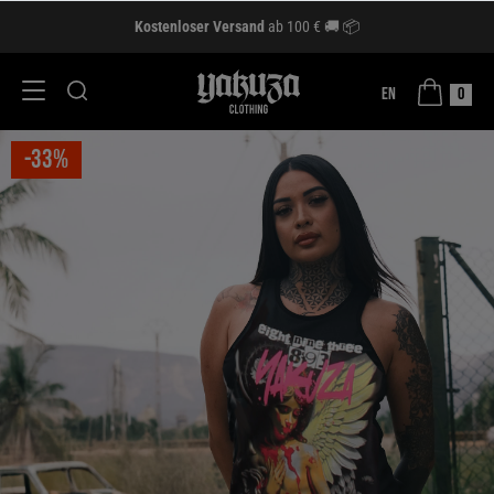
Kostenloser Versand
ab 100 € 🚚 📦
EN
0
-33%