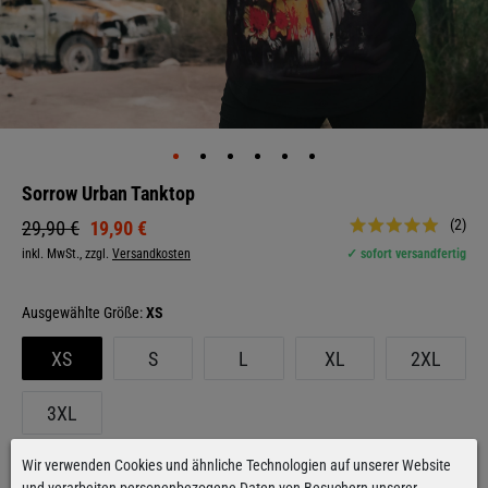
Sorrow Urban Tanktop
(2)
19,90 €
29,90 €
inkl. MwSt., zzgl.
Versandkosten
✓ sofort versandfertig
Größe:
XS
XS
S
L
XL
2XL
3XL
Wir verwenden Cookies und ähnliche Technologien auf unserer Website
Das Model ist 1,74m groß und trägt eine S.