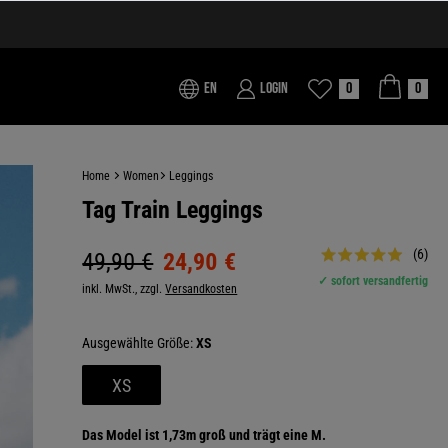
EN
Login
0
0
Home
Women
Leggings
Tag Train Leggings
(6)
49,90 €
24,90 €
✓ sofort versandfertig
inkl. MwSt., zzgl.
Versandkosten
Größe:
XS
XS
Das Model ist 1,73m groß und trägt eine M.