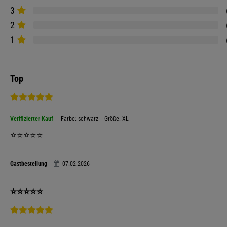
3
2
1
Top
Verifizierter Kauf
Farbe: schwarz
Größe: XL
⭐️⭐️⭐️⭐️⭐️
Gastbestellung
07.02.2026
⭐️⭐️⭐️⭐️⭐️