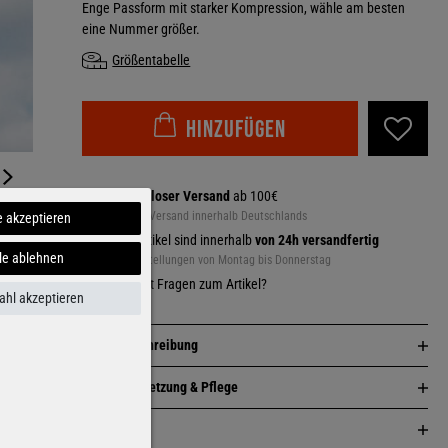
Enge Passform mit starker Kompression, wähle am besten
eine Nummer größer.
Größentabelle
Hinzufügen
Kostenloser Versand
ab 100€
Gilt für Versand innerhalb Deutschlands
e akzeptieren
Alle Artikel sind innerhalb
von 24h versandfertig
le ablehnen
Für Bestellungen von Montag bis Donnerstag
Du hast Fragen zum Artikel?
hl akzeptieren
Artikelbeschreibung
Zusammensetzung & Pflege
Passform