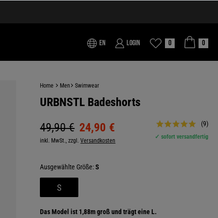
EN
Login
0
0
Home
Men
Swimwear
URBNSTL Badeshorts
(9)
49,90 €
24,90 €
✓ sofort versandfertig
inkl. MwSt., zzgl.
Versandkosten
Größe:
S
S
Das Model ist 1,88m groß und trägt eine L.