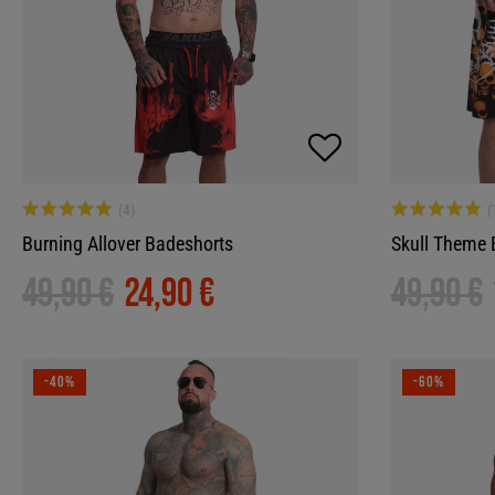
Burning Allover Badeshorts
Skull Theme 
49,90 €
24,90 €
49,90 €
-40%
-60%