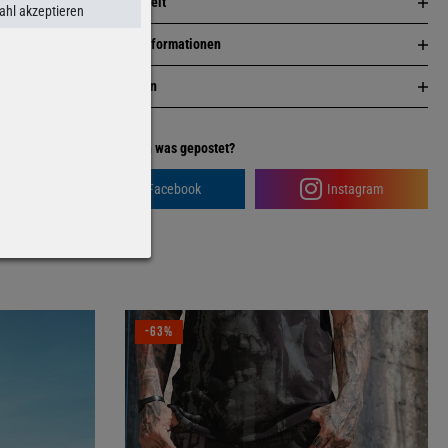
Nachhaltigkeit
hl akzeptieren
Herstellerinformationen
Bewertungen
Facebook
Instagram
-63%