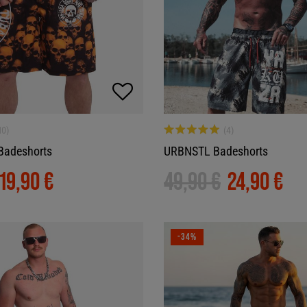
Badeshorts
URBNSTL Badeshorts
19,90 €
49,90 €
24,90 €
-34%