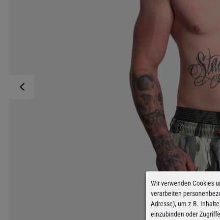
Wir verwenden Cookies u
verarbeiten personenbez
Adresse), um z.B. Inhalte
einzubinden oder Zugriff