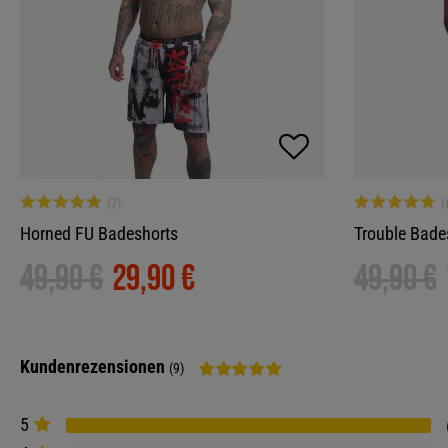
Horned FU Badeshorts
Trouble Bade
49,90 €
29,90 €
49,90 €
Kundenrezensionen
(9)
5