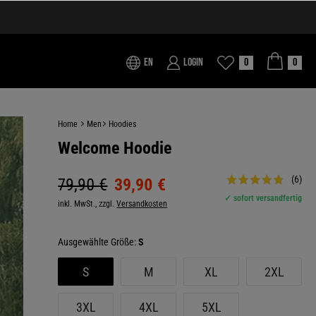
EN
Login
0
0
Home
Men
Hoodies
Welcome Hoodie
(6)
79,90 €
39,90 €
✓ sofort versandfertig
inkl. MwSt., zzgl.
Versandkosten
Größe:
S
S
M
XL
2XL
3XL
4XL
5XL