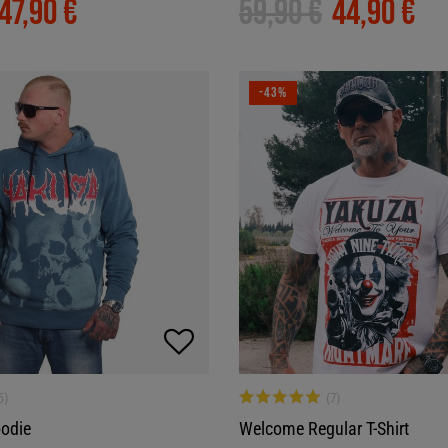
47,90 €
59,90 €
44,90 €
-43%
oodie
Welcome Regular T-Shirt