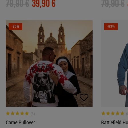
79,90 €
39,90 €
79,90 €
-25%
-63%
Carne Pullover
Battlefield H