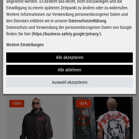
abgelehnt werden. Es besteht das Recht, nicht einzuwilligen und die
Artikelbeschreibung
Einwilligung zu einem späteren Zeitpunkt zu ändern oder zu widerrufen.
Weitere Informationen zur Verwendung personenbezogener Daten und
Zusammensetzung & Pflege
den Diensten erklären wir in unserer
Datenschutzerklärung
.
Datenschutz und Verwendung der personenbezogenen Daten von Google
Passform
finden Sie hier (
https://business.safety.google/privacy/
).
Weitere Einstellungen
Herstellerinformationen
Alle akzeptieren
Bewertungen
Alle ablehnen
Auswahl akzeptieren
Wird oft zusammen gekauft
-50%
-43%