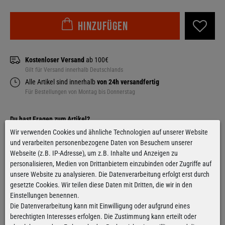
Hinzufügen
Kostenloser Versand
ab 100€
Gilt für Versand innerhalb Deutschlands
Alle Artikel sind innerhalb
von 24h versandfertig
Für Bestellungen von Montag bis Donnerstag
Wir verwenden Cookies und ähnliche Technologien auf unserer Website
Kontaktformular
und verarbeiten personenbezogene Daten von Besuchern unserer
Webseite (z.B. IP-Adresse), um z.B. Inhalte und Anzeigen zu
personalisieren, Medien von Drittanbietern einzubinden oder Zugriffe auf
unsere Website zu analysieren. Die Datenverarbeitung erfolgt erst durch
gesetzte Cookies. Wir teilen diese Daten mit Dritten, die wir in den
Einstellungen benennen.
Facebook
Instagram
Die Datenverarbeitung kann mit Einwilligung oder aufgrund eines
berechtigten Interesses erfolgen. Die Zustimmung kann erteilt oder