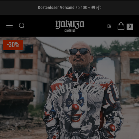
Kostenloser Versand
ab 100 € 🚚 📦
EN
0
-30%