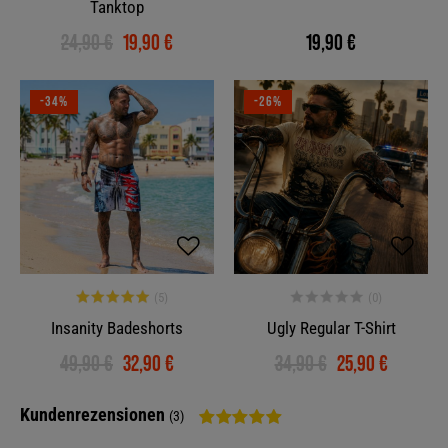
Tanktop
24,90 €
19,90 €
19,90 €
-34%
-26%
Insanity Badeshorts
Ugly Regular T-Shirt
49,90 €
32,90 €
34,90 €
25,90 €
Kundenrezensionen
(3)