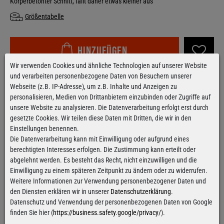
Körperbetonter Schnitt, fällt daher etwas kleiner aus
Größentabelle
Hinzufügen
Wir verwenden Cookies und ähnliche Technologien auf unserer Website
und verarbeiten personenbezogene Daten von Besuchern unserer
Kostenloser Versand
ab 100€
Webseite (z.B. IP-Adresse), um z.B. Inhalte und Anzeigen zu
Gilt für Versand innerhalb Deutschlands
personalisieren, Medien von Drittanbietern einzubinden oder Zugriffe auf
Alle Artikel sind innerhalb
von 24h versandfertig
unsere Website zu analysieren. Die Datenverarbeitung erfolgt erst durch
Für Bestellungen von Montag bis Donnerstag
gesetzte Cookies. Wir teilen diese Daten mit Dritten, die wir in den
Einstellungen benennen.
Die Datenverarbeitung kann mit Einwilligung oder aufgrund eines
berechtigten Interesses erfolgen. Die Zustimmung kann erteilt oder
abgelehnt werden. Es besteht das Recht, nicht einzuwilligen und die
Kontaktformular
Einwilligung zu einem späteren Zeitpunkt zu ändern oder zu widerrufen.
Weitere Informationen zur Verwendung personenbezogener Daten und
den Diensten erklären wir in unserer
Datenschutzerklärung
.
Datenschutz und Verwendung der personenbezogenen Daten von Google
finden Sie hier (
https://business.safety.google/privacy/
).
Facebook
Instagram