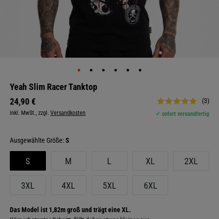
Yeah Slim Racer Tanktop
24,90 €
(3)
inkl. MwSt., zzgl.
Versandkosten
✓ sofort versandfertig
Größe:
S
S
M
L
XL
2XL
3XL
4XL
5XL
6XL
Das Model ist 1,82m groß und trägt eine XL.